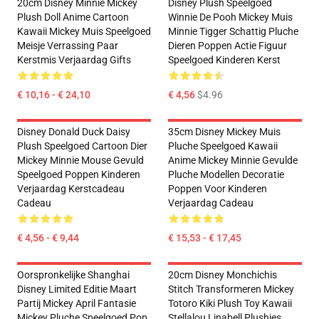
20cm Disney Minnie Mickey
Disney Plush Speelgoed
Plush Doll Anime Cartoon
Winnie De Pooh Mickey Muis
Kawaii Mickey Muis Speelgoed
Minnie Tigger Schattig Pluche
Meisje Verrassing Paar
Dieren Poppen Actie Figuur
Kerstmis Verjaardag Gifts
Speelgoed Kinderen Kerst
€ 10,16 - € 24,10
€ 4,56
$4.96
Disney Donald Duck Daisy
35cm Disney Mickey Muis
Plush Speelgoed Cartoon Dier
Pluche Speelgoed Kawaii
Mickey Minnie Mouse Gevuld
Anime Mickey Minnie Gevulde
Speelgoed Poppen Kinderen
Pluche Modellen Decoratie
Verjaardag Kerstcadeau
Poppen Voor Kinderen
Cadeau
Verjaardag Cadeau
€ 4,56 - € 9,44
€ 15,53 - € 17,45
Oorspronkelijke Shanghai
20cm Disney Monchichis
Disney Limited Editie Maart
Stitch Transformeren Mickey
Partij Mickey April Fantasie
Totoro Kiki Plush Toy Kawaii
Mickey Pluche Speelgoed Pop
Stellalou Linabell Plushies