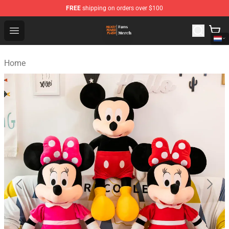
FREE
shipping on orders over $100
Mickey Mouse Plush Shop - The Best Store of Mickey M
Open menu
Home