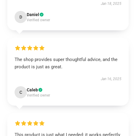
Jan 18, 2025
Daniel
D
Verified owner
The shop provides super thoughtful advice, and the
product is just as great.
Jan 16, 2025
Caleb
C
Verified owner
This product is just what I needed; it works perfectly