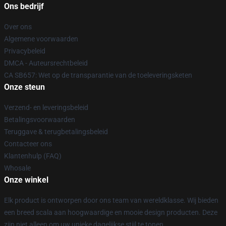
Ons bedrijf
Over ons
Algemene voorwaarden
Privacybeleid
DMCA - Auteursrechtbeleid
CA SB657: Wet op de transparantie van de toeleveringsketen
Onze steun
Verzend- en leveringsbeleid
Betalingsvoorwaarden
Teruggave & terugbetalingsbeleid
Contacteer ons
Klantenhulp (FAQ)
Whosale
Onze winkel
Elk product is ontworpen door ons team van wereldklasse. Wij bieden
een breed scala aan hoogwaardige en mooie design producten. Deze
zijn niet alleen om uw unieke dagelijkse stijl te tonen.