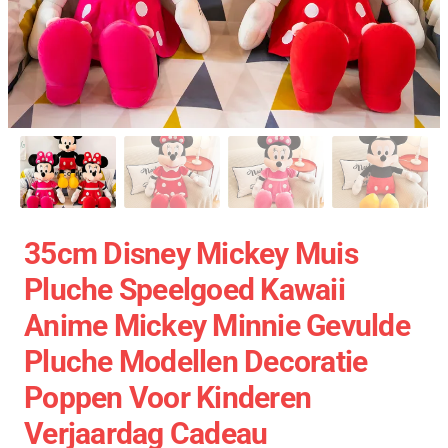
35cm Disney Mickey Muis
Pluche Speelgoed Kawaii
Anime Mickey Minnie Gevulde
Pluche Modellen Decoratie
Poppen Voor Kinderen
Verjaardag Cadeau