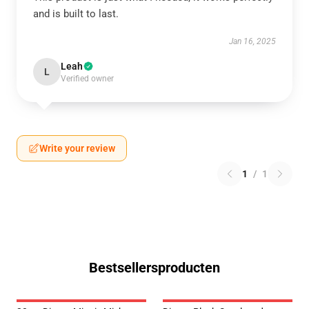
and is built to last.
Jan 16, 2025
Leah
L
Verified owner
Write your review
1
/
1
Bestsellersproducten