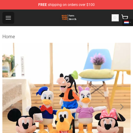
FREE
shipping on orders over $100
Mickey Mouse Plush Shop - The Best Store of Mickey M
Open menu
Home