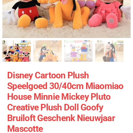
Disney Cartoon Plush
Speelgoed 30/40cm Miaomiao
House Minnie Mickey Pluto
Creative Plush Doll Goofy
Bruiloft Geschenk Nieuwjaar
Mascotte