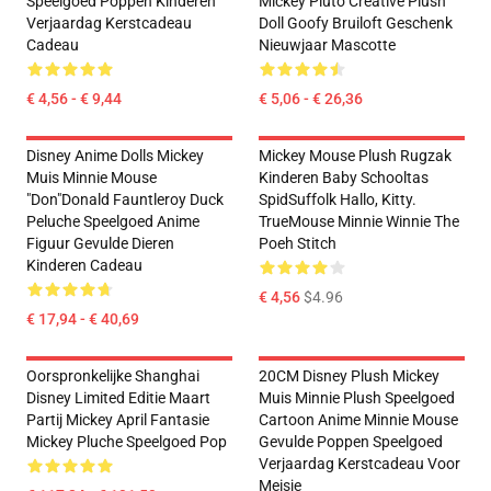
Speelgoed Poppen Kinderen
Mickey Pluto Creative Plush
Verjaardag Kerstcadeau
Doll Goofy Bruiloft Geschenk
Cadeau
Nieuwjaar Mascotte
€ 4,56 - € 9,44
€ 5,06 - € 26,36
Disney Anime Dolls Mickey
Mickey Mouse Plush Rugzak
Muis Minnie Mouse
Kinderen Baby Schooltas
"Don"Donald Fauntleroy Duck
SpidSuffolk Hallo, Kitty.
Peluche Speelgoed Anime
TrueMouse Minnie Winnie The
Figuur Gevulde Dieren
Poeh Stitch
Kinderen Cadeau
€ 4,56
$4.96
€ 17,94 - € 40,69
Oorspronkelijke Shanghai
20CM Disney Plush Mickey
Disney Limited Editie Maart
Muis Minnie Plush Speelgoed
Partij Mickey April Fantasie
Cartoon Anime Minnie Mouse
Mickey Pluche Speelgoed Pop
Gevulde Poppen Speelgoed
Verjaardag Kerstcadeau Voor
Meisje