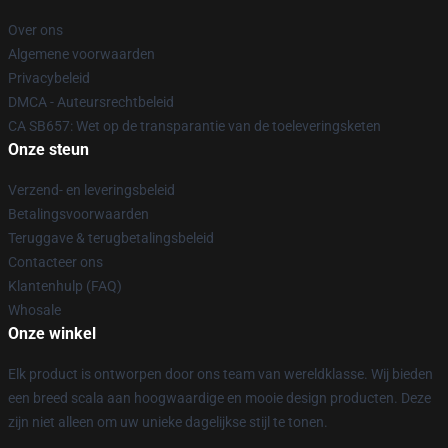
Over ons
Algemene voorwaarden
Privacybeleid
DMCA - Auteursrechtbeleid
CA SB657: Wet op de transparantie van de toeleveringsketen
Onze steun
Verzend- en leveringsbeleid
Betalingsvoorwaarden
Teruggave & terugbetalingsbeleid
Contacteer ons
Klantenhulp (FAQ)
Whosale
Onze winkel
Elk product is ontworpen door ons team van wereldklasse. Wij bieden
een breed scala aan hoogwaardige en mooie design producten. Deze
zijn niet alleen om uw unieke dagelijkse stijl te tonen.