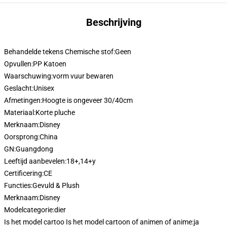
Beschrijving
Behandelde tekens Chemische stof:
Geen
Opvullen:
PP Katoen
Waarschuwing:
vorm vuur bewaren
Geslacht:
Unisex
Afmetingen:
Hoogte is ongeveer 30/40cm
Materiaal:
Korte pluche
Merknaam:
Disney
Oorsprong:
China
GN:
Guangdong
Leeftijd aanbevelen:
18+,14+y
Certificering:
CE
Functies:
Gevuld & Plush
Merknaam:
Disney
Modelcategorie:
dier
Is het model cartoo Is het model cartoon of animen of anime:
ja