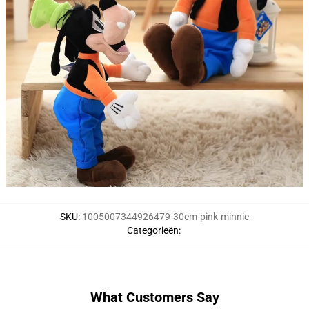
SKU
:
1005007344926479-30cm-pink-minnie
Categorieën
:
What Customers Say