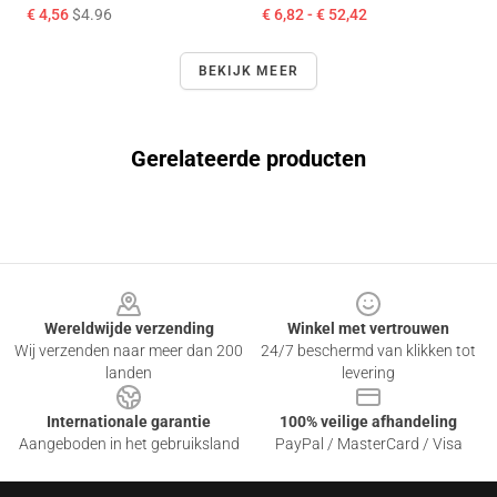
€ 4,56
$4.96
€ 6,82 - € 52,42
BEKIJK MEER
Gerelateerde producten
Footer
Wereldwijde verzending
Winkel met vertrouwen
Wij verzenden naar meer dan 200
24/7 beschermd van klikken tot
landen
levering
Internationale garantie
100% veilige afhandeling
Aangeboden in het gebruiksland
PayPal / MasterCard / Visa