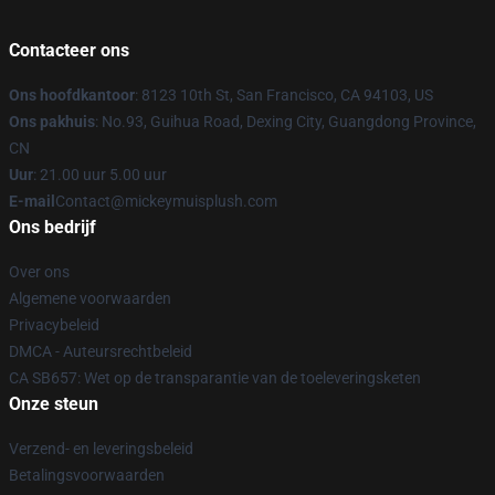
Contacteer ons
Ons hoofdkantoor
: 8123 10th St, San Francisco, CA 94103, US
Ons pakhuis
: No.93, Guihua Road, Dexing City, Guangdong Province,
CN
Uur
: 21.00 uur 5.00 uur
E-mail
Contact@mickeymuisplush.com
Ons bedrijf
Over ons
Algemene voorwaarden
Privacybeleid
DMCA - Auteursrechtbeleid
CA SB657: Wet op de transparantie van de toeleveringsketen
Onze steun
Verzend- en leveringsbeleid
Betalingsvoorwaarden