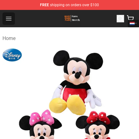
FREE
shipping on orders over $100
Mickey Mouse Plush Shop - The Best Store of Mickey M
Open menu
Home