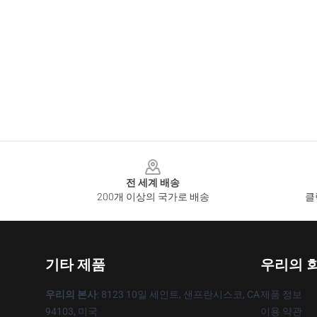
Footer
전 세계 배송
200개 이상의 국가로 배송
클
기타 제품
우리의 
우리의 본사
: 8123 10일 세인트, 샌프란시스코, CA
제품 정보
94103, 미국
이용 약관