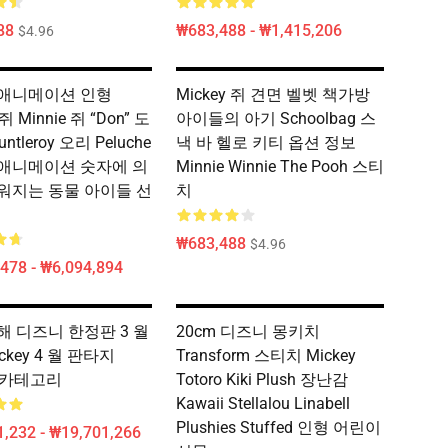
88
₩683,488 - ₩1,415,206
$4.96
애니메이션 인형
Mickey 쥐 견면 벨벳 책가방
 쥐 Minnie 쥐 “Don” 도
아이들의 아기 Schoolbag 스
ntleroy 오리 Peluche
낵 바 헬로 키티 옵션 정보
애니메이션 숫자에 의
Minnie Winnie The Pooh 스티
워지는 동물 아이들 선
치
₩683,488
$4.96
478 - ₩6,094,894
해 디즈니 한정판 3 월
20cm 디즈니 몽키치
ckey 4 월 판타지
Transform 스티치 Mickey
y 카테고리
Totoro Kiki Plush 장난감
Kawaii Stellalou Linabell
Plushies Stuffed 인형 어린이
,232 - ₩19,701,266