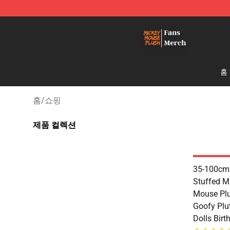
Mickey Mouse Plush Shop - The Best Store of Mickey
홈
홈
/
쇼핑
제품 컬렉션
35-100cm 
Stuffed M
Mouse Plu
Goofy Plu
Dolls Bir