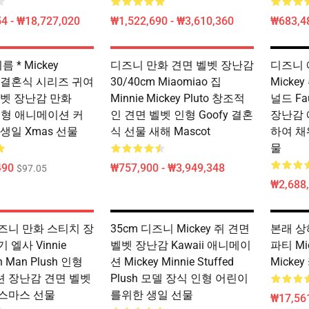
4 - ₩18,727,020
₩1,522,690 - ₩3,610,360
₩683,4
름 * Mickey
디즈니 만화 견면 벨벳 장난감
디즈니 
 쥐 결혼식 시리즈 귀여
30/40cm Miaomiao 집
Mickey
벨벳 장난감 만화
Minnie Mickey Pluto 창조적
널드 Fau
d 인형 애니메이션 커
인 견면 벨벳 인형 Goofy 결혼
장난감 
생일 Xmas 선물
식 선물 새해 Mascot
하여 채
물
490
₩757,900 - ₩3,949,348
$97.05
₩2,688,
 디즈니 만화 스티치 장
35cm 디즈니 Mickey 쥐 견면
본래 상
 엘사 Vinnie
벨벳 장난감 Kawaii 애니메이
파티 Mi
on Man Plush 인형
션 Mickey Minnie Stuffed
Micke
 장난감 견면 벨벳
Plush 모델 장식 인형 어린이
스마스 선물
를위한 생일 선물
₩17,561