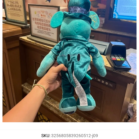
SKU
:
3256805839260512-j09