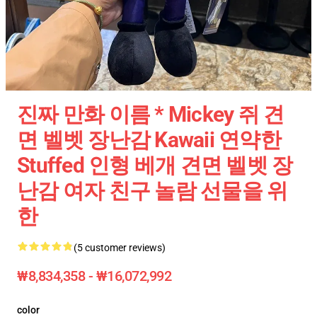
진짜 만화 이름 * Mickey 쥐 견
면 벨벳 장난감 Kawaii 연약한
Stuffed 인형 베개 견면 벨벳 장
난감 여자 친구 놀람 선물을 위
한
(5 customer reviews)
₩8,834,358 - ₩16,072,992
color