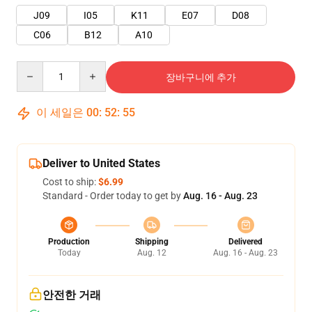
J09
I05
K11
E07
D08
C06
B12
A10
Quantity
장바구니에 추가
이 세일은
00
:
52
:
54
Deliver to United States
Cost to ship:
$6.99
Standard - Order today to get by
Aug. 16 - Aug. 23
Production
Shipping
Delivered
Today
Aug. 12
Aug. 16 - Aug. 23
안전한 거래