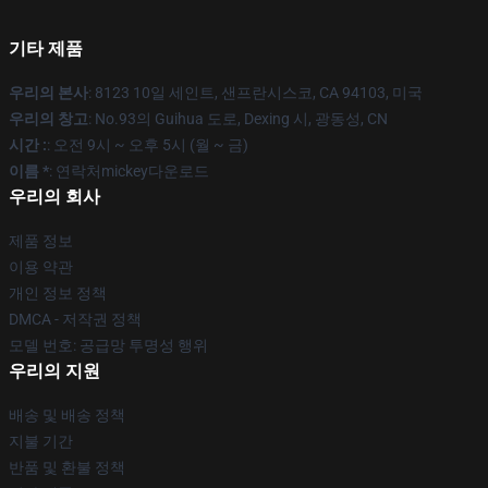
기타 제품
우리의 본사
: 8123 10일 세인트, 샌프란시스코, CA 94103, 미국
우리의 창고
: No.93의 Guihua 도로, Dexing 시, 광동성, CN
시간 :
: 오전 9시 ~ 오후 5시 (월 ~ 금)
이름 *
: 연락처mickey다운로드
우리의 회사
제품 정보
이용 약관
개인 정보 정책
DMCA - 저작권 정책
모델 번호: 공급망 투명성 행위
우리의 지원
배송 및 배송 정책
지불 기간
반품 및 환불 정책