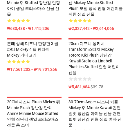
Minnie 쥐 Stuffed 장난감 인형
션 Mickey Minnie Stuffed
아이 생일 크리스마스 선물 선
Plush 모델 장식 인형 어린이를
물
위한 생일 선물
₩683,488 - ₩1,415,206
₩2,327,442 - ₩2,614,066
본래 상해 디즈니 한정판 3 월
20cm 디즈니 몽키치
파티 Mickey 4 월 판타지
Transform 스티치 Mickey
Mickey 카테고리
Totoro Kiki Plush 장난감
Kawaii Stellalou Linabell
Plushies Stuffed 인형 어린이
₩17,561,232 - ₩19,701,266
선물
₩5,481,684
$39.78
20CM 디즈니 Plush Mickey 쥐
30-70cm Aoger 디즈니 커플
Minnie Plush 장난감 만화
Mickey 쥐 Minnie Kawaii 견면
Anime Minnie Mouse Stuffed
벨벳 장난감 아이들 선물 견면
인형 장난감 생일 크리스마스
벨벳 장난감 인형 생일 여자 선
선물 용 소녀
물