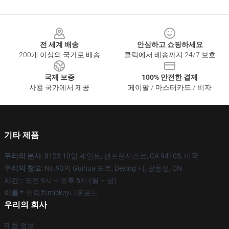
Footer
전 세계 배송
안심하고 쇼핑하세요
200개 이상의 국가로 배송
클릭에서 배송까지 24/7 보호
국제 보증
100% 안전한 결제
사용 국가에서 제공
페이팔 / 마스터카드 / 비자
기타 제품
우리의 본사
: 8123 10일 세인트, 샌프란시스코, CA 94103, 미국
우리의 창고
: No.93의 Guihua 도로, Dexing 시, 광동성, CN
시간 :
: 오전 9시 ~ 오후 5시 (월 ~ 금)
이름 *
: 연락처mickey다운로드
우리의 회사
제품 정보