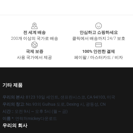
Footer
전 세계 배송
안심하고 쇼핑하세요
200개 이상의 국가로 배송
클릭에서 배송까지 24/7 보호
국제 보증
100% 안전한 결제
사용 국가에서 제공
페이팔 / 마스터카드 / 비자
기타 제품
우리의 본사
: 8123 10일 세인트, 샌프란시스코, CA 94103, 미국
우리의 창고
: No.93의 Guihua 도로, Dexing 시, 광동성, CN
시간 :
: 오전 9시 ~ 오후 5시 (월 ~ 금)
이름 *
: 연락처mickey다운로드
우리의 회사