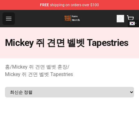
FREE
shipping on orders over $100
Mickey Mouse Plush Shop - The Best Store of Mickey M
Open menu
Mickey 쥐 견면 벨벳 Tapestries
홈
/
Mickey 쥐 견면 벨벳 훈장
/
Mickey 쥐 견면 벨벳 Tapestries