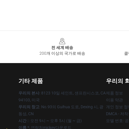
Footer
전 세계 배송
200개 이상의 국가로 배송
클
기타 제품
우리의 
우리의 본사
: 8123 10일 세인트, 샌프란시스코, CA
제품 정보
94103, 미국
이용 약관
우리의 창고
: No.93의 Guihua 도로, Dexing 시, 광
개인 정보 정
동성, CN
DMCA - 저
시간 :
: 오전 9시 ~ 오후 5시 (월 ~ 금)
모델 번호: 
이름 *
: 연락처mickey다운로드