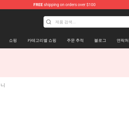
FREE
shipping on orders over $100
 Mouse Plush
쇼핑
카테고리별 쇼핑
주문 추적
블로그
연락처
키니