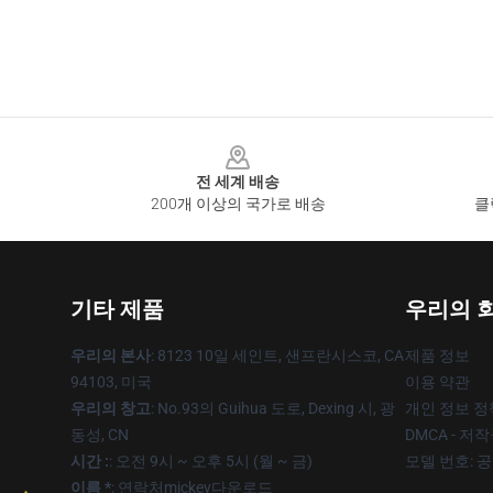
Footer
전 세계 배송
200개 이상의 국가로 배송
클
기타 제품
우리의 
우리의 본사
: 8123 10일 세인트, 샌프란시스코, CA
제품 정보
94103, 미국
이용 약관
우리의 창고
: No.93의 Guihua 도로, Dexing 시, 광
개인 정보 정
동성, CN
DMCA - 저
시간 :
: 오전 9시 ~ 오후 5시 (월 ~ 금)
모델 번호: 
이름 *
: 연락처mickey다운로드