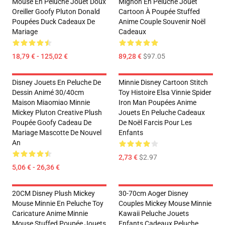
Mouse En Peluche Jouet Doux
Mignon En Peluche Jouet
Oreiller Goofy Pluton Donald
Cartoon À Poupée Stuffed
Poupées Duck Cadeaux De
Anime Couple Souvenir Noël
Mariage
Cadeaux
18,79 € - 125,02 €
89,28 €
$97.05
Disney Jouets En Peluche De
Minnie Disney Cartoon Stitch
Dessin Animé 30/40cm
Toy Histoire Elsa Vinnie Spider
Maison Miaomiao Minnie
Iron Man Poupées Anime
Mickey Pluton Creative Plush
Jouets En Peluche Cadeaux
Poupée Goofy Cadeau De
De Noël Farcis Pour Les
Mariage Mascotte De Nouvel
Enfants
An
2,73 €
$2.97
5,06 € - 26,36 €
20CM Disney Plush Mickey
30-70cm Aoger Disney
Mouse Minnie En Peluche Toy
Couples Mickey Mouse Minnie
Caricature Anime Minnie
Kawaii Peluche Jouets
Mouse Stuffed Poupée Jouets
Enfants Cadeaux Peluche