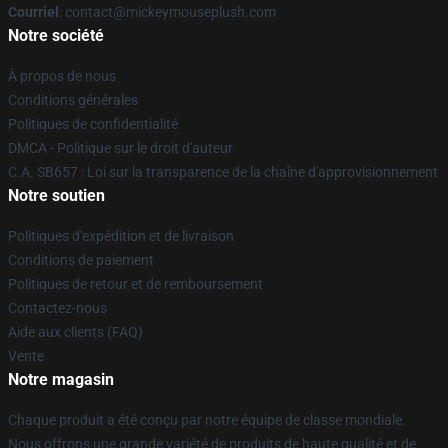
Courriel
: contact@mickeymouseplush.com
Notre société
À propos de nous
Conditions générales
Politiques de confidentialité
DMCA - Politique sur le droit d'auteur
C.A. SB657 : Loi sur la transparence de la chaîne d'approvisionnement
Notre soutien
Politiques d'expédition et de livraison
Conditions de paiement
Politiques de retour et de remboursement
Contactez-nous
Aide aux clients (FAQ)
Vente
Notre magasin
Chaque produit a été conçu par notre équipe de classe mondiale.
Nous offrons une grande variété de produits de haute qualité et de