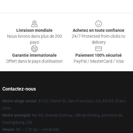
Footer
Livraison mondiale
Achetez en toute confiance
Nous livrons dans plus de 200
24/7 Protected from clicks to
pays
delivery
Garantie internationale
Paiement 100% sécurisé
Offert dans le pays d'utilisation
PayPal / MasterCard / Visa
Contactez-nous
Notre siège social
: 8123 10ème St, San Francisco, CA 94103, États-
Unis
Notre entrepôt
: No 93, chemin Guihua, ville de Dexing, province de
Guangdong, CN
Heure
: 9h – 17h (lu – vendredi)