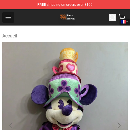
FREE
shipping on orders over $100
Mickey Mouse Plush Shop - The Best Store of Mickey M
Open menu
Accueil