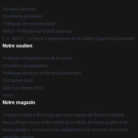
À propos de nous
Conditions générales
Politiques de confidentialité
DMCA - Politique sur le droit d'auteur
C.A. SB657 : Loi sur la transparence de la chaîne d'approvisionnement
Notre soutien
Politiques d'expédition et de livraison
Conditions de paiement
Politiques de retour et de remboursement
Contactez-nous
Aide aux clients (FAQ)
Vente
Notre magasin
Chaque produit a été conçu par notre équipe de classe mondiale.
Nous offrons une grande variété de produits de haute qualité et de
beaux designs. Ce ne sont pas seulement pour montrer votre style
quotidien unique.