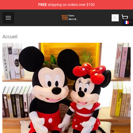
FREE
shipping on orders over $100
Mickey Mouse Plush Shop - The Best Store of Mickey M
Open menu
Accueil