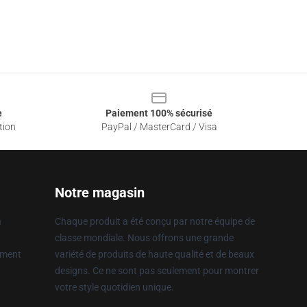
e
Paiement 100% sécurisé
tion
PayPal / MasterCard / Visa
Notre magasin
n
Chaque produit a été conçu par notre équipe de
classe mondiale. Nous offrons une grande
ement
variété de produits de haute qualité et de beaux
designs. Ce ne sont pas seulement pour montrer
votre style quotidien unique.