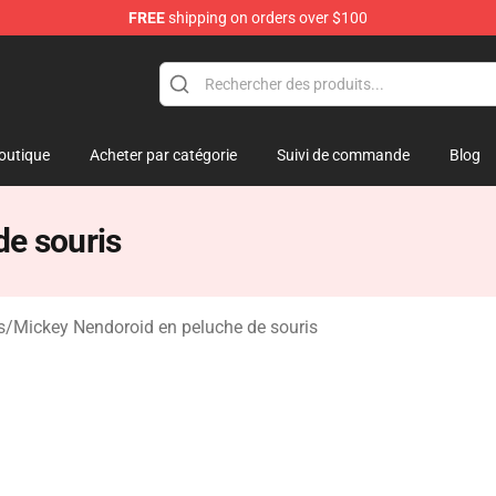
FREE
shipping on orders over $100
 Mouse Plush
outique
Acheter par catégorie
Suivi de commande
Blog
de souris
s
/
Mickey Nendoroid en peluche de souris