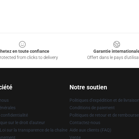
hetez en toute confiance
Garantie international
otected from clicks to delivery
Offert dans le pays d'utilisa
ciété
Notre soutien
 nous
Politiques d'expédition et de livraiso
énérales
Conditions de paiement
 confidentialité
Politiques de retour et de rembours
que sur le droit d'auteur
Contactez-nous
Loi sur la transparence de la chaîne
Aide aux clients (FAQ)
onnement
Vente