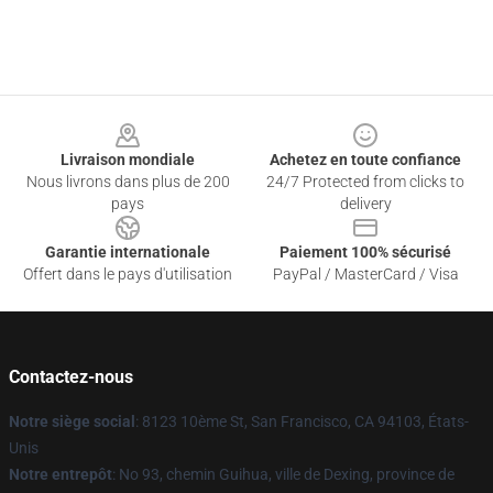
Footer
Livraison mondiale
Achetez en toute confiance
Nous livrons dans plus de 200
24/7 Protected from clicks to
pays
delivery
Garantie internationale
Paiement 100% sécurisé
Offert dans le pays d'utilisation
PayPal / MasterCard / Visa
Contactez-nous
Notre siège social
: 8123 10ème St, San Francisco, CA 94103, États-
Unis
Notre entrepôt
: No 93, chemin Guihua, ville de Dexing, province de