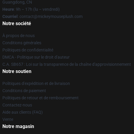
Guangdong, CN
Heure
: 9h – 17h (lu – vendredi)
Courriel
: contact@mickeymouseplush.com
Notre société
À propos de nous
Conditions générales
Politiques de confidentialité
DMCA - Politique sur le droit d'auteur
C.A. SB657 : Loi sur la transparence de la chaîne d'approvisionnement
Notre soutien
Politiques d'expédition et de livraison
Conditions de paiement
Politiques de retour et de remboursement
Contactez-nous
Aide aux clients (FAQ)
Vente
Notre magasin