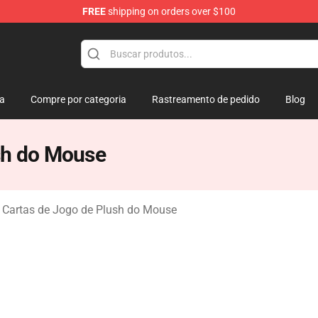
FREE
shipping on orders over $100
 Mouse Plush
ja
Compre por categoria
Rastreamento de pedido
Blog
sh do Mouse
 Cartas de Jogo de Plush do Mouse