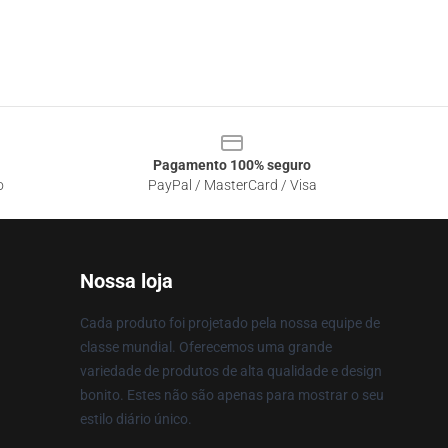
Pagamento 100% seguro
o
PayPal / MasterCard / Visa
Nossa loja
Cada produto foi projetado pela nossa equipe de
classe mundial. Oferecemos uma grande
variedade de produtos de alta qualidade e design
bonito. Estes não são apenas para mostrar o seu
estilo diário único.