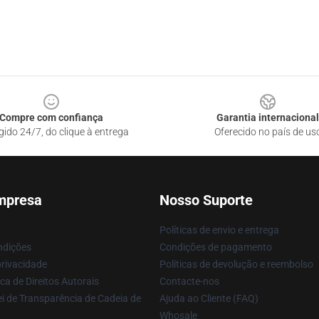
Compre com confiança
Garantia internacional
gido 24/7, do clique à entrega
Oferecido no país de us
mpresa
Nosso Suporte
Políticas de envio e entrega
ndições
Condições de pagamento
privacidade
Políticas de devolução e reembolso
ca de Direitos Autorais
Contacte-nos
i de Transparência de Cadeia de
Ajuda ao Cliente (FAQ)
Whosale