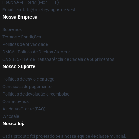
Hour
: 9AM – 5PM (Mon – Fri)
Email
: contato@mickeyJogos de Vestir
Nossa Empresa
Sobre nós
Termos e Condições
Políticas de privacidade
DMCA - Política de Direitos Autorais
CA SB657: Lei de Transparência de Cadeia de Suprimentos
Nosso Suporte
Políticas de envio e entrega
Condições de pagamento
Políticas de devolução e reembolso
Contacte-nos
Ajuda ao Cliente (FAQ)
Whosale
Nossa loja
Cada produto foi projetado pela nossa equipe de classe mundial.