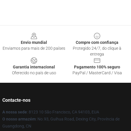
Footer
Envio mundial
Compre com confiança
Enviamos para mais de 200 países
Protegido 24/7, do clique à
entrega
Garantia internacional
Pagamento 100% seguro
Oferecido no país de uso
PayPal / MasterCard / Visa
Contacte-nos
A nossa sede
: 8123 10 São Francisco, CA 94103, EUA
O nosso armazém
: No.93, Guihua Road, Dexing City, Província de
Guangdong, CN