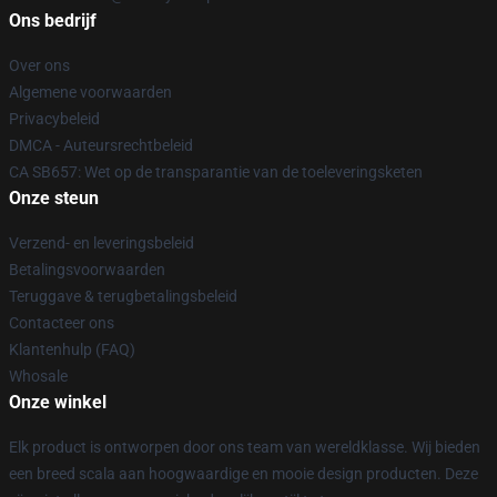
Ons bedrijf
Over ons
Algemene voorwaarden
Privacybeleid
DMCA - Auteursrechtbeleid
CA SB657: Wet op de transparantie van de toeleveringsketen
Onze steun
Verzend- en leveringsbeleid
Betalingsvoorwaarden
Teruggave & terugbetalingsbeleid
Contacteer ons
Klantenhulp (FAQ)
Whosale
Onze winkel
Elk product is ontworpen door ons team van wereldklasse. Wij bieden
een breed scala aan hoogwaardige en mooie design producten. Deze