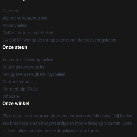
Over ons
Algemene voorwaarden
Privacybeleid
DMCA - Auteursrechtbeleid
CA SB657: Wet op de transparantie van de toeleveringsketen
Onze steun
Verzend- en leveringsbeleid
Betalingsvoorwaarden
Teruggave & terugbetalingsbeleid
Contacteer ons
Klantenhulp (FAQ)
Whosale
Onze winkel
Elk product is ontworpen door ons team van wereldklasse. Wij bieden
een breed scala aan hoogwaardige en mooie design producten. Deze
zijn niet alleen om uw unieke dagelijkse stijl te tonen.