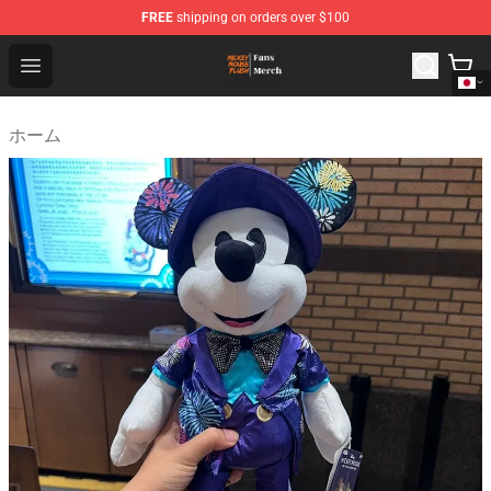
FREE
shipping on orders over $100
Mickey Mouse Plush Shop - The Best Store of Mickey M
Open menu
ホーム