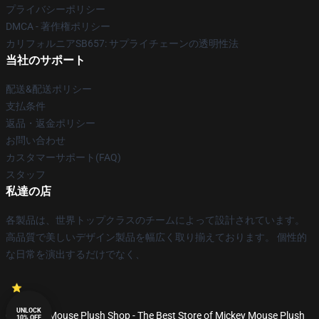
プライバシーポリシー
DMCA - 著作権ポリシー
カリフォルニアSB657: サプライチェーンの透明性法
当社のサポート
配送&配送ポリシー
支払条件
返品・返金ポリシー
お問い合わせ
カスタマーサポート(FAQ)
スタッフ
私達の店
各製品は、世界トップクラスのチームによって設計されています。
高品質で美しいデザイン製品を幅広く取り揃えております。 個性的
な日常を演出するだけでなく、
UNLOCK
© Mickey Mouse Plush Shop - The Best Store of Mickey Mouse Plush
10% OFF