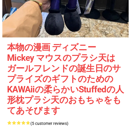
本物の漫画 ディズニー
Mickey マウスのプラシ天は
ガールフレンドの誕生日のサ
プライズのギフトのための
KAWAiiの柔らかいStuffedの人
形枕プラシ天のおもちゃをも
てあそびます
(5 customer reviews)