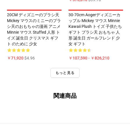
20CM ディズニーのプラシ天
30-70cm Aogerディズニーカ
Mickey マウスのミニーのプラ
ップル Mickey マウス Minnie
シ天のおもちゃの漫画 アニメ
Kawaii Plush トイズ 子供たち
Minnie マウス Stuffed 人形 ト
ギフト プラシ天 おもちゃ 人
イズ 誕生日 クリスマス ギフ
形 誕生日 ガールフレンド 少
ト のために 少女
女 ギフト
￥71,920
$4.96
￥107,590 - ￥826,210
もっと見る
関連商品
Footer