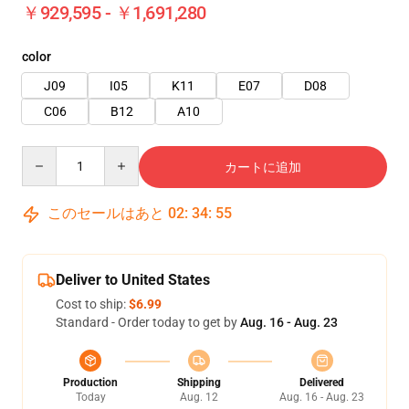
￥929,595 - ￥1,691,280
color
J09
I05
K11
E07
D08
C06
B12
A10
Quantity
カートに追加
このセールはあと
02
:
34
:
54
Deliver to United States
Cost to ship:
$6.99
Standard - Order today to get by
Aug. 16 - Aug. 23
Production
Shipping
Delivered
Today
Aug. 12
Aug. 16 - Aug. 23