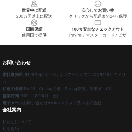
世界中に配送
安心してお買い物
200カ国以上に配送
クリックから配送まで24/7保護
国際保証
100％安全なチェックアウト
使用国で提供
PayPal / マスターカード / ビザ
お問い合わせ
本社事務所
: 8123 10位 セント, サンフランシスコ, CA 94103, アメリ
カ
私達の倉庫
:No.93、Guihuaの道、Dexing都市、広東省、CN
営業時間
: 9:00～18:00(月～金)
電子メール
お問い合わせmickeyマウスプラス株式会社
会社案内
私たちについて
利用規約