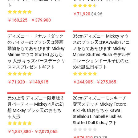
ト
￥71,920
$4.96
￥160,225 - ￥379,900
ディズニー・ドナルドダック
35cmディズニー Mickey マウ
のデイジーのプラシ天は漫画
スのプラシ天はKAWAiiのアニ
動物をもてあそびます Mickey
メをもてあそびます Mickey
Minnie マウス Stuffed おもち
Minnie Stuffed Plush モデルデ
ゃ 人形 キッズバースデークリ
コレーションドール子供のた
スマスプレゼントギフト
めの誕生日ギフト
￥71,920 - ￥148,915
￥244,905 - ￥275,065
元の上海 ディズニー限定版 3
20cmディズニーモンキーチ
月パーティー Mickey 4月の幻
変形ステッチ Mickey Totoro
想 Mickey プラシ天のおもち
Kiki Plushおもちゃ Kawaii
ゃ人形
Stellalou Linabell Plushies
Stuffed Doll Kidsギフト
￥1,847,880 - ￥2,073,065
￥576,810
$39.78