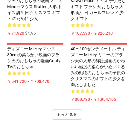
シ天のおもちゃの漫画 アニメ
Kawaii Plush トイズ 子供たち
Minnie マウス Stuffed 人形 ト
ギフト プラシ天 おもちゃ 人
イズ 誕生日 クリスマス ギフ
形 誕生日 ガールフレンド 少
ト のために 少女
女 ギフト
￥71,920
$4.96
￥107,590 - ￥826,210
ディズニー Mickey マウス
40〜100センチメートル ディ
30cmの柔らかい映画のプラ
ズニー Mickey ミニーのプラ
シ天のおもちゃの漫画Goofy
シ天の人形の綿は漫画のかわ
TVのおもちゃ
いい極度の柔らかいぬいぐる
みの動物のおもちゃの子供の
クリスマスのギフトの少女を
￥541,720 - ￥708,470
満たしました
￥300,730 - ￥1,954,165
もっと見る