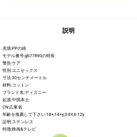
説明
充填:
PPの綿
モデル番号:
gb77890の特長
警告:
ケア
性別:
ユニセックス
寸法:
30センチメートル
材料:
コットン
ブランド名:
ディズニー
起源:
中国本土
CN:
広東省
年齢を推薦して下さい:
18+,14+y,3-6Y,6-12y
証明:
ステンレス
特徴:
映画&テレビ