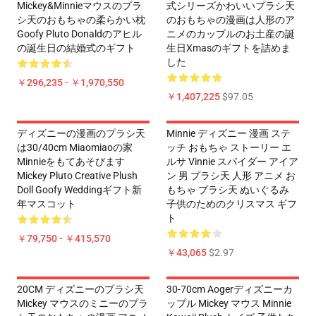
Mickey&Minnieマウスのプラ
式シリーズかわいいプラシ天
シ天のおもちゃの柔らかい枕
のおもちゃの漫画は人形のア
Goofy Pluto Donaldのアヒル
ニメのカップルのお土産の誕
の誕生日の結婚式のギフト
生日Xmasのギフトを詰めま
した
￥296,235 - ￥1,970,550
￥1,407,225
$97.05
ディズニーの漫画のプラシ天
Minnie ディズニー 漫画 ステ
は30/40cm Miaomiaoの家
ッチ おもちゃ ストーリー エ
Minnieをもてあそびます
ルサ Vinnie スパイダー アイア
Mickey Pluto Creative Plush
ン 男 プラシ天 人形 アニメ お
Doll Goofy Weddingギフト新
もちゃ プラシ天 ぬいぐるみ
年マスコット
子供のためのクリスマス ギフ
ト
￥79,750 - ￥415,570
￥43,065
$2.97
20CM ディズニーのプラシ天
30-70cm Aogerディズニーカ
Mickey マウスのミニーのプラ
ップル Mickey マウス Minnie