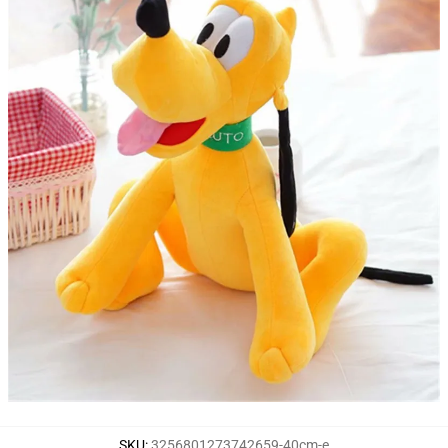
SKU
:
3256801273742659-40cm-e