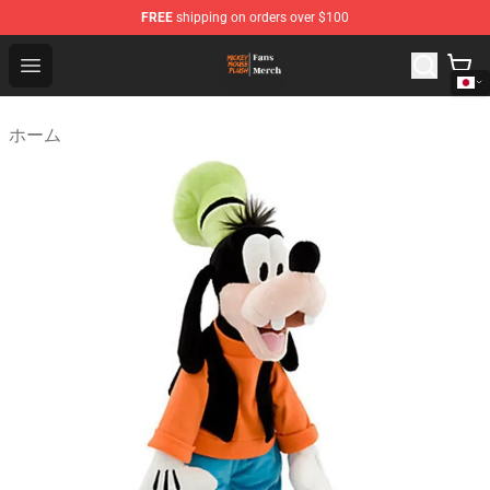
FREE
shipping on orders over $100
Mickey Mouse Plush Shop - The Best Store of Mickey M
Open menu
ホーム