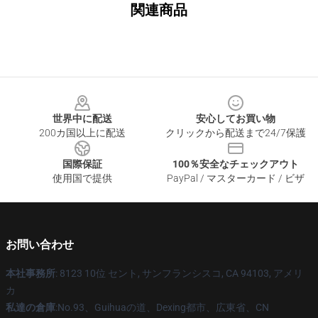
関連商品
Footer
世界中に配送
安心してお買い物
200カ国以上に配送
クリックから配送まで24/7保護
国際保証
100％安全なチェックアウト
使用国で提供
PayPal / マスターカード / ビザ
お問い合わせ
本社事務所
: 8123 10位 セント, サンフランシスコ, CA 94103, アメリ
カ
私達の倉庫
:No.93、Guihuaの道、Dexing都市、広東省、CN