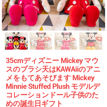
35cmディズニー Mickey マウ
スのプラシ天はKAWAiiのアニ
メをもてあそびます Mickey
Minnie Stuffed Plush モデルデ
コレーションドール子供のた
めの誕生日ギフト