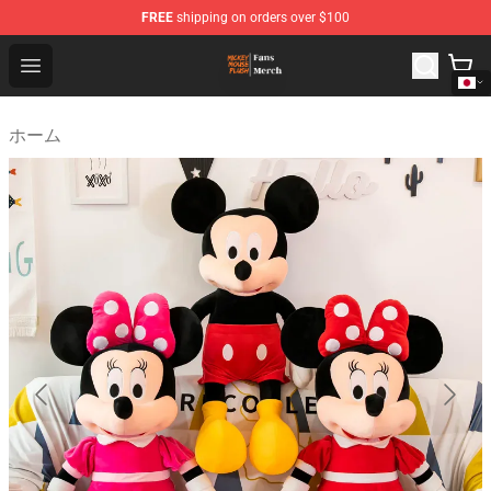
FREE
shipping on orders over $100
Mickey Mouse Plush Shop - The Best Store of Mickey M
Open menu
ホーム