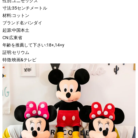
性別:
ユニセックス
寸法:
35センチメートル
材料:
コットン
ブランド名:
バンダイ
起源:
中国本土
CN:
広東省
年齢を推薦して下さい:
18+,14+y
証明:
セリウム
特徴:
映画&テレビ