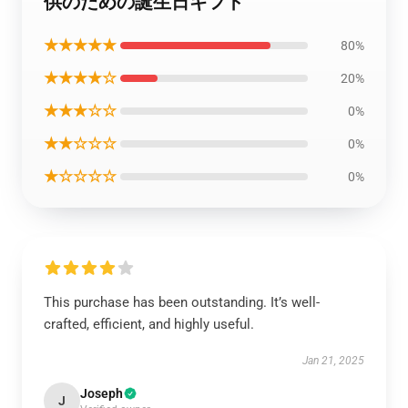
供のための誕生日ギフト
★★★★★
80%
★★★★☆
20%
★★★☆☆
0%
★★☆☆☆
0%
★☆☆☆☆
0%
This purchase has been outstanding. It’s well-
crafted, efficient, and highly useful.
Jan 21, 2025
Joseph
J