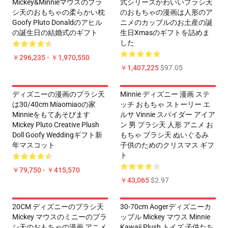
Mickey&Minnieマウスのプラ
式シリーズかわいいプラシ天
シ天のおもちゃの柔らかい枕
のおもちゃの漫画は人形のア
Goofy Pluto Donaldのアヒル
ニメのカップルのお土産の誕
の誕生日の結婚式のギフト
生日Xmasのギフトを詰めま
した
￥296,235 - ￥1,970,550
￥1,407,225
$97.05
ディズニーの漫画のプラシ天
Minnie ディズニー 漫画 ステ
は30/40cm Miaomiaoの家
ッチ おもちゃ ストーリー エ
Minnieをもてあそびます
ルサ Vinnie スパイダー アイア
Mickey Pluto Creative Plush
ン 男 プラシ天 人形 アニメ お
Doll Goofy Weddingギフト新
もちゃ プラシ天 ぬいぐるみ
年マスコット
子供のためのクリスマス ギフ
ト
￥79,750 - ￥415,570
￥43,065
$2.97
20CM ディズニーのプラシ天
30-70cm Aogerディズニーカ
Mickey マウスのミニーのプラ
ップル Mickey マウス Minnie
シ天のおもちゃの漫画 アニメ
Kawaii Plush トイズ 子供たち