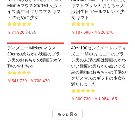
Minnie マウス Stuffed 人形 ト
ギフト プラシ天 おもちゃ 人
イズ 誕生日 クリスマス ギフ
形 誕生日 ガールフレンド 少
ト のために 少女
女 ギフト
￥71,920
$4.96
￥107,590 - ￥826,210
ディズニー Mickey マウス
40〜100センチメートル ディ
30cmの柔らかい映画のプラ
ズニー Mickey ミニーのプラ
シ天のおもちゃの漫画Goofy
シ天の人形の綿は漫画のかわ
TVのおもちゃ
いい極度の柔らかいぬいぐる
みの動物のおもちゃの子供の
クリスマスのギフトの少女を
￥541,720 - ￥708,470
満たしました
￥300,730 - ￥1,954,165
もっと見る