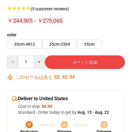
(5 customer reviews)
￥244,905 - ￥275,065
color
35cm-4812
35cm-2369
35cm
Quantity
カートに追加
このセールはあと
02
:
42
:
53
Deliver to United States
Cost to ship:
$6.99
Standard - Order today to get by
Aug. 15 - Aug. 22
Production
Shipping
Delivered