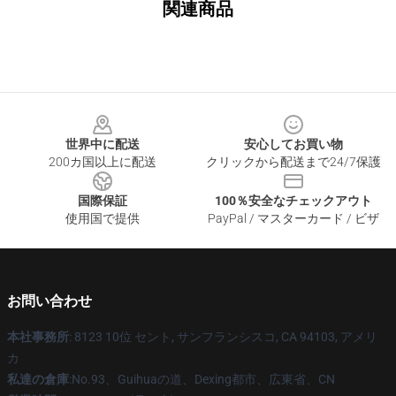
関連商品
Footer
世界中に配送
安心してお買い物
200カ国以上に配送
クリックから配送まで24/7保護
国際保証
100％安全なチェックアウト
使用国で提供
PayPal / マスターカード / ビザ
お問い合わせ
本社事務所
: 8123 10位 セント, サンフランシスコ, CA 94103, アメリ
カ
私達の倉庫
:No.93、Guihuaの道、Dexing都市、広東省、CN