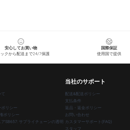
安心してお買い物
国際保証
ックから配送まで24/7保護
使用国で提供
当社のサポート
いて
配送&配送ポリシー
支払条件
ーポリシー
返品・返金ポリシー
著作権ポリシー
お問い合わせ
アSB657: サプライチェーンの透明
カスタマーサポート(FAQ)
スタッフ