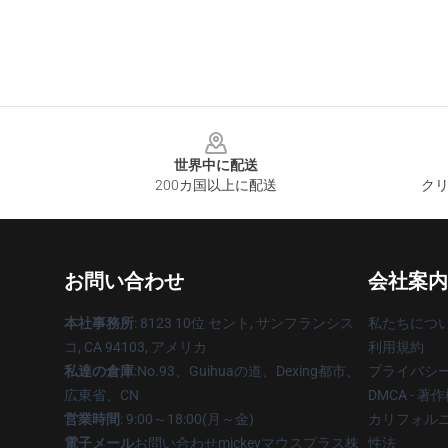
Footer
世界中に配送
200カ国以上に配送
クリ
お問い合わせ
会社案内
本社事務所
: 8123 10位 セント, サンフランシス
私たちにつ
コ, CA 94103, アメリカ
利用規約
私達の倉庫
:No.93、Guihuaの道、Dexing都市、
プライバシ
広東省、CN
DMCA - 
営業時間
: 9:00～18:00(月～金)
カリフォルニ
電子メール
お問い合わせmickeyマウスプラス株
性法