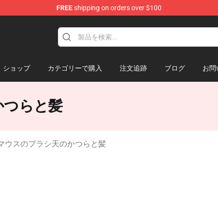
FREE
shipping on orders over $100
 Mouse Plush
ショップ
カテゴリーで購入
注文追跡
ブログ
お問
のかつらと髪
ey マウスのプラシ天のかつらと髪