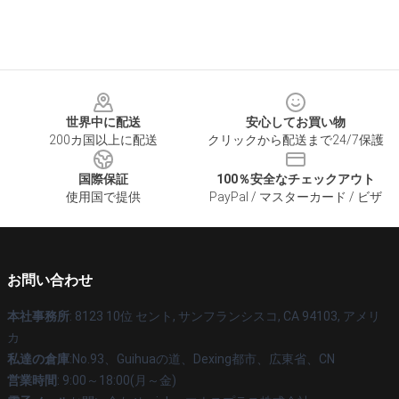
Footer
世界中に配送
安心してお買い物
200カ国以上に配送
クリックから配送まで24/7保護
国際保証
100％安全なチェックアウト
使用国で提供
PayPal / マスターカード / ビザ
お問い合わせ
本社事務所
: 8123 10位 セント, サンフランシスコ, CA 94103, アメリ
カ
私達の倉庫
:No.93、Guihuaの道、Dexing都市、広東省、CN
営業時間
: 9:00～18:00(月～金)