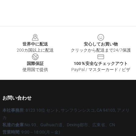
Footer
世界中に配送
安心してお買い物
200カ国以上に配送
クリックから配送まで24/7保護
国際保証
100％安全なチェックアウト
使用国で提供
PayPal / マスターカード / ビザ
お問い合わせ
本社事務所
: 8123 10位 セント, サンフランシスコ, CA 94103, アメリ
カ
私達の倉庫
:No.93、Guihuaの道、Dexing都市、広東省、CN
営業時間
: 9:00～18:00(月～金)