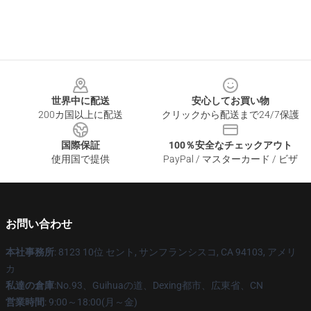
Footer
世界中に配送
安心してお買い物
200カ国以上に配送
クリックから配送まで24/7保護
国際保証
100％安全なチェックアウト
使用国で提供
PayPal / マスターカード / ビザ
お問い合わせ
本社事務所
: 8123 10位 セント, サンフランシスコ, CA 94103, アメリ
カ
私達の倉庫
:No.93、Guihuaの道、Dexing都市、広東省、CN
営業時間
: 9:00～18:00(月～金)