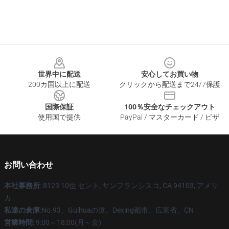
Footer
世界中に配送
安心してお買い物
200カ国以上に配送
クリックから配送まで24/7保護
国際保証
100％安全なチェックアウト
使用国で提供
PayPal / マスターカード / ビザ
お問い合わせ
本社事務所
: 8123 10位 セント, サンフランシスコ, CA 94103, アメリ
カ
私達の倉庫
:No.93、Guihuaの道、Dexing都市、広東省、CN
営業時間
: 9:00～18:00(月～金)