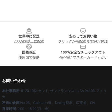
Footer
世界中に配送
安心してお買い物
200カ国以上に配送
クリックから配送まで24/7保護
国際保証
100％安全なチェックアウト
使用国で提供
PayPal / マスターカード / ビザ
お問い合わせ
本社事務所
: 8123 10位 セント, サンフランシスコ, CA 94103, アメリ
カ
私達の倉庫
:No.93、Guihuaの道、Dexing都市、広東省、CN
営業時間
: 9:00～18:00(月～金)