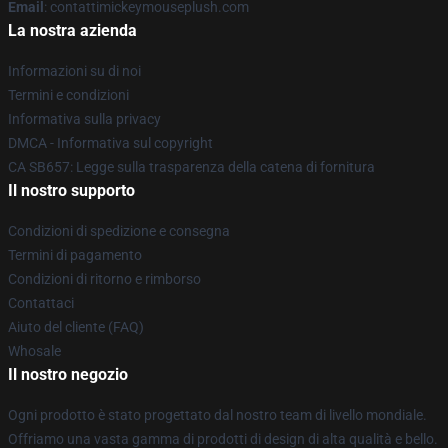
Email
: contattimickeymouseplush.com
La nostra azienda
Informazioni su di noi
Termini e condizioni
Informativa sulla privacy
DMCA - Informativa sul copyright
CA SB657: Legge sulla trasparenza della catena di fornitura
Il nostro supporto
Condizioni di spedizione e consegna
Termini di pagamento
Condizioni di ritorno e rimborso
Contattaci
Aiuto del cliente (FAQ)
Whosale
Il nostro negozio
Ogni prodotto è stato progettato dal nostro team di livello mondiale.
Offriamo una vasta gamma di prodotti di design di alta qualità e bello.