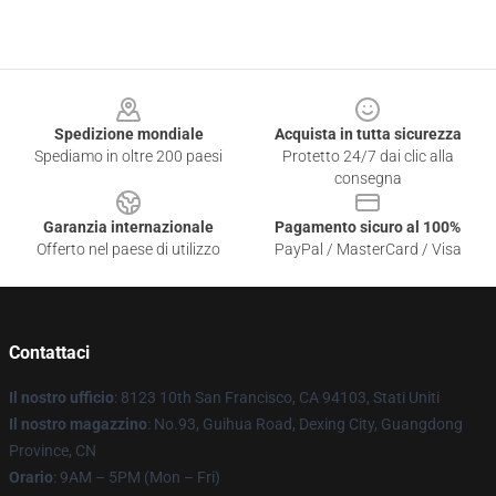
Footer
Spedizione mondiale
Acquista in tutta sicurezza
Spediamo in oltre 200 paesi
Protetto 24/7 dai clic alla
consegna
Garanzia internazionale
Pagamento sicuro al 100%
Offerto nel paese di utilizzo
PayPal / MasterCard / Visa
Contattaci
Il nostro ufficio
: 8123 10th San Francisco, CA 94103, Stati Uniti
Il nostro magazzino
: No.93, Guihua Road, Dexing City, Guangdong
Province, CN
Orario
: 9AM – 5PM (Mon – Fri)