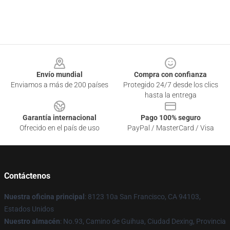
Footer
Envío mundial
Compra con confianza
Enviamos a más de 200 países
Protegido 24/7 desde los clics
hasta la entrega
Garantía internacional
Pago 100% seguro
Ofrecido en el país de uso
PayPal / MasterCard / Visa
Contáctenos
Nuestra oficina principal
: 8123 10a San Francisco, CA 94103,
Estados Unidos
Nuestro almacén
: No.93, Camino de Guihua, Ciudad Dexing, Provincia