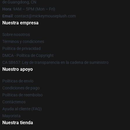
de Guangdong, CN
Hora
: 9AM – 5PM (Mon – Fri)
Email
: contact@mickeymouseplush.com
Nuestra empresa
Sobre nosotros
Términos y condiciones
Política de privacidad
DMCA - Política de Copyright
CA SB657: Ley de transparencia en la cadena de suministro
Nuestro apoyo
Políticas de envío
Condiciones de pago
Políticas de reembolso
Contáctenos
Ayuda al cliente (FAQ)
Mayorista
Nuestra tienda