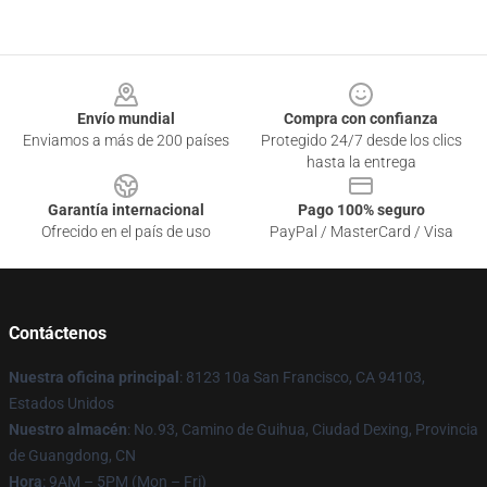
Footer
Envío mundial
Compra con confianza
Enviamos a más de 200 países
Protegido 24/7 desde los clics
hasta la entrega
Garantía internacional
Pago 100% seguro
Ofrecido en el país de uso
PayPal / MasterCard / Visa
Contáctenos
Nuestra oficina principal
: 8123 10a San Francisco, CA 94103,
Estados Unidos
Nuestro almacén
: No.93, Camino de Guihua, Ciudad Dexing, Provincia
de Guangdong, CN
Hora
: 9AM – 5PM (Mon – Fri)