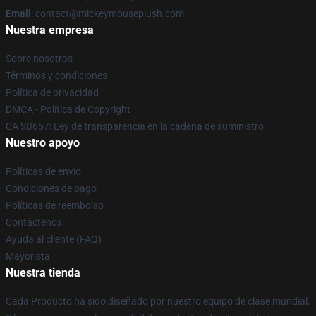
Email
: contact@mickeymouseplush.com
Nuestra empresa
Sobre nosotros
Términos y condiciones
Política de privacidad
DMCA - Política de Copyright
CA SB657: Ley de transparencia en la cadena de suministro
Nuestro apoyo
Políticas de envío
Condiciones de pago
Políticas de reembolso
Contáctenos
Ayuda al cliente (FAQ)
Mayorista
Nuestra tienda
Cada Producto ha sido diseñado por nuestro equipo de clase mundial.