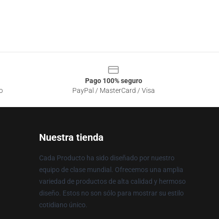
Pago 100% seguro
o
PayPal / MasterCard / Visa
Nuestra tienda
Cada Producto ha sido diseñado por nuestro
equipo de clase mundial. Ofrecemos una amplia
variedad de productos de alta calidad y hermoso
diseño. Estos no son sólo para mostrar su estilo
cotidiano único.