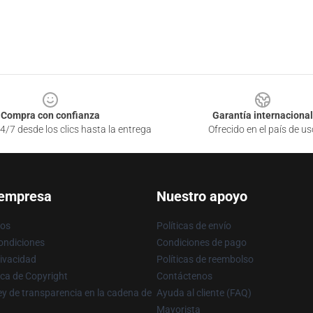
Compra con confianza
Garantía internacional
4/7 desde los clics hasta la entrega
Ofrecido en el país de us
 empresa
Nuestro apoyo
ros
Políticas de envío
ondiciones
Condiciones de pago
rivacidad
Políticas de reembolso
ica de Copyright
Contáctenos
y de transparencia en la cadena de
Ayuda al cliente (FAQ)
Mayorista