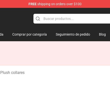
FREE
shipping on orders over $100
 Mouse Plush
da
Comprar por categoría
Seguimiento de pedido
Blog
Plush collares