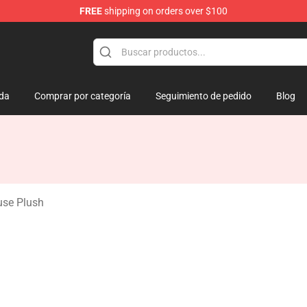
FREE
shipping on orders over $100
 Mouse Plush
da
Comprar por categoría
Seguimiento de pedido
Blog
se Plush