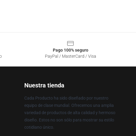
Pago 100% seguro
o
PayPal / MasterCard / Visa
Nuestra tienda
Cada Producto ha sido diseñado por nuestro
equipo de clase mundial. Ofrecemos una amplia
variedad de productos de alta calidad y hermoso
diseño. Estos no son sólo para mostrar su estilo
cotidiano único.