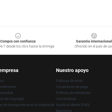
Compra con confianza
Garantía internacional
4/7 desde los clics hasta la entrega
Ofrecido en el país de us
 empresa
Nuestro apoyo
ros
Políticas de envío
ondiciones
Condiciones de pago
rivacidad
Políticas de reembolso
ica de Copyright
Contáctenos
y de transparencia en la cadena de
Ayuda al cliente (FAQ)
Mayorista