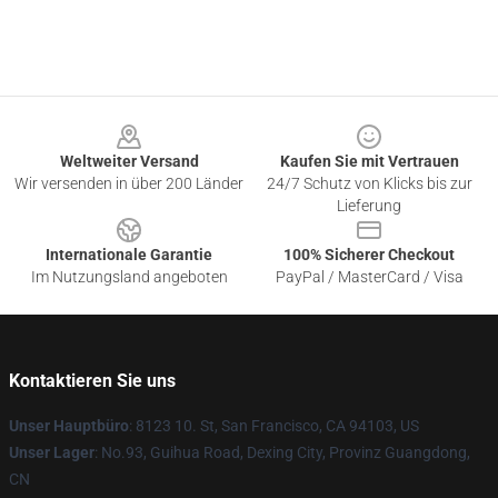
Footer
Weltweiter Versand
Kaufen Sie mit Vertrauen
Wir versenden in über 200 Länder
24/7 Schutz von Klicks bis zur
Lieferung
Internationale Garantie
100% Sicherer Checkout
Im Nutzungsland angeboten
PayPal / MasterCard / Visa
Kontaktieren Sie uns
Unser Hauptbüro
: 8123 10. St, San Francisco, CA 94103, US
Unser Lager
: No.93, Guihua Road, Dexing City, Provinz Guangdong,
CN