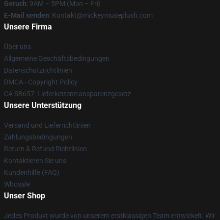
Geruch
: 9AM – 5PM (Mon – Fri)
E-Mail senden
: Kontakt@mickeymuseplush.com
Unsere Firma
Über uns
Allgemeine Geschäftsbedingungen
Datenschutzrichtlinien
DMCA - Copyright Policy
CA SB657: Lieferkettentransparenzgesetz
Unsere Unterstützung
Versand und Lieferrichtlinien
Zahlungsbedingungen
Return & Refund Richtlinien
Kontaktieren Sie uns
Kundenhilfe (FAQ)
Whosale
Unser Shop
Jedes Produkt wurde von unserem erstklassigen Team entwickelt. Wir