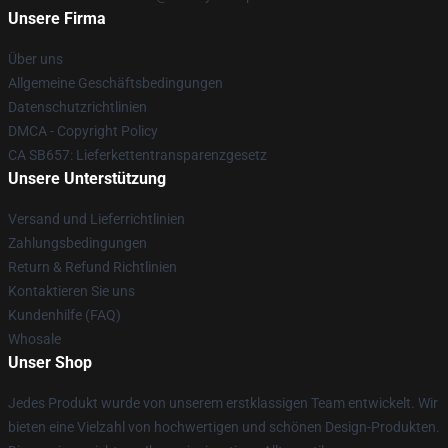
Unsere Firma
Über uns
Allgemeine Geschäftsbedingungen
Datenschutzrichtlinien
DMCA - Copyright Policy
CA SB657: Lieferkettentransparenzgesetz
Unsere Unterstützung
Versand und Lieferrichtlinien
Zahlungsbedingungen
Return & Refund Richtlinien
Kontaktieren Sie uns
Kundenhilfe (FAQ)
Whosale
Unser Shop
Jedes Produkt wurde von unserem erstklassigen Team entwickelt. Wir
bieten eine Vielzahl von hochwertigen und schönen Design-Produkten.