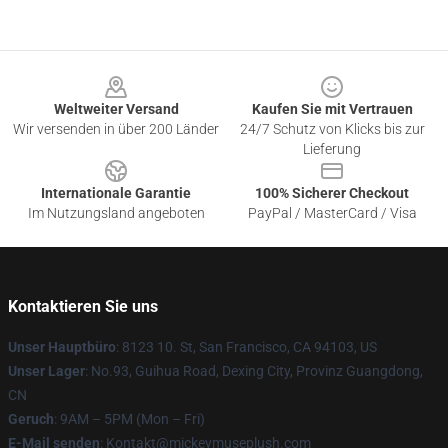
Footer
Weltweiter Versand
Kaufen Sie mit Vertrauen
Wir versenden in über 200 Länder
24/7 Schutz von Klicks bis zur
Lieferung
Internationale Garantie
100% Sicherer Checkout
Im Nutzungsland angeboten
PayPal / MasterCard / Visa
Kontaktieren Sie uns
Unser Hauptbüro
: 8123 10. St, San Francisco, CA 94103, US
Unser Lager
: No.93, Guihua Road, Dexing City, Provinz Guangdong,
CN
Geruch
: 9AM – 5PM (Mon – Fri)
E-Mail senden
: Kontakt@mickeymuseplush.com