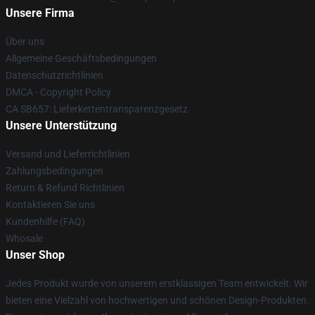
Unsere Firma
Über uns
Allgemeine Geschäftsbedingungen
Datenschutzrichtlinien
DMCA - Copyright Policy
CA SB657: Lieferkettentransparenzgesetz
Unsere Unterstützung
Versand und Lieferrichtlinien
Zahlungsbedingungen
Return & Refund Richtlinien
Kontaktieren Sie uns
Kundenhilfe (FAQ)
Whosale
Unser Shop
Jedes Produkt wurde von unserem erstklassigen Team entwickelt. Wir
bieten eine Vielzahl von hochwertigen und schönen Design-Produkten.