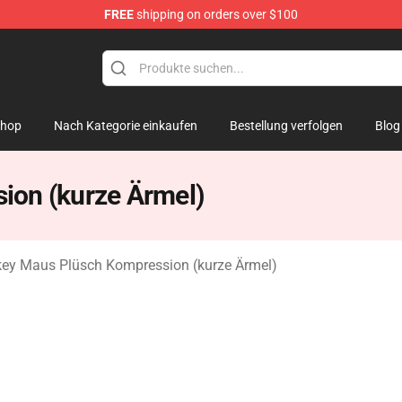
FREE
shipping on orders over $100
 Mouse Plush
hop
Nach Kategorie einkaufen
Bestellung verfolgen
Blog
ion (kurze Ärmel)
ey Maus Plüsch Kompression (kurze Ärmel)