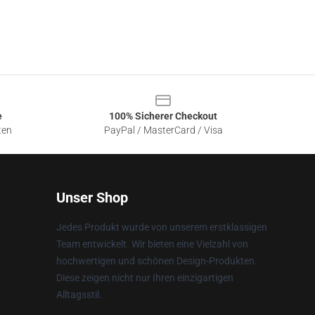
e
100% Sicherer Checkout
ten
PayPal / MasterCard / Visa
Unser Shop
Jedes Produkt wurde von unserem erstklassigen
Team entwickelt. Wir bieten eine Vielzahl von
hochwertigen und schönen Design-Produkten.
Diese zeigen nicht nur Ihren einzigartigen
Alltagsstil.