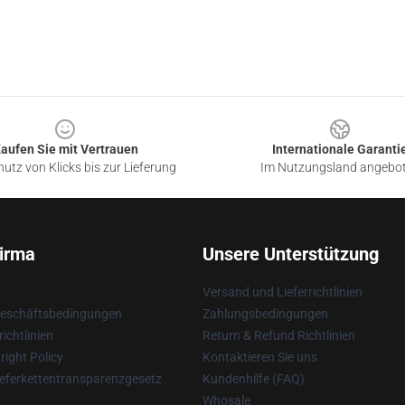
aufen Sie mit Vertrauen
Internationale Garanti
utz von Klicks bis zur Lieferung
Im Nutzungsland angebo
irma
Unsere Unterstützung
Versand und Lieferrichtlinien
Geschäftsbedingungen
Zahlungsbedingungen
ichtlinien
Return & Refund Richtlinien
ight Policy
Kontaktieren Sie uns
eferkettentransparenzgesetz
Kundenhilfe (FAQ)
Whosale