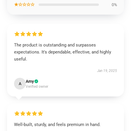
★☆☆☆☆
0%
The product is outstanding and surpasses
expectations. It's dependable, effective, and highly
useful.
Jan 19, 2025
Amy
A
Verified owner
Well-built, sturdy, and feels premium in hand.