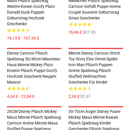
Maus Plüsch Spielzeug
Niedlichen Plüsch Spielzeug
Weiche Kissen Goofy Pluto
Cartoon Gefüllt Puppe Anime
Donald Duck Puppen
Couple Souvenir Geburtstag
Geburtstag Hochzeit
Xmas Geschenke
Geschenke
76,66 £
$97.05
16,13 £ - 107,36 £
Disney Cartoon Plüsch
Minnie Disney Cartoon Stitch
Spielzeug 30/40cm Miaomiao
Toy Story Elsa Vinnie Spider
Haus Minnie Mickey Pluto
Iron Man Plüsch Puppen
Kreativ Plüsch Puppe Goofy
Anime Spielzeug Plüsch
Hochzeit Geschenk Neujahr
Stuffed Weihnachten
Mascot
Geschenke Für Kinder
4,34 £ - 22,64 £
2,34 £
$2.97
20CM Disney Plüsch Mickey
30-70cm Aoger Disney Paare
Maus Minnie Plüsch Spielzeug
Mickey Maus Minnie Kawaii
Cartoon Anime Minnie Maus
Plüsch Spielzeug Kinder
Stuffed Puppe Spielzeug
Geschenke Plüsch Spielzeug