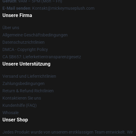
Geruch
: 9AM – 5PM (Mon – Fri)
E-Mail senden
: Kontakt@mickeymuseplush.com
Unsere Firma
Über uns
Allgemeine Geschäftsbedingungen
Datenschutzrichtlinien
DMCA - Copyright Policy
CA SB657: Lieferkettentransparenzgesetz
Unsere Unterstützung
Versand und Lieferrichtlinien
Zahlungsbedingungen
Return & Refund Richtlinien
Kontaktieren Sie uns
Kundenhilfe (FAQ)
Whosale
Unser Shop
Jedes Produkt wurde von unserem erstklassigen Team entwickelt. Wir