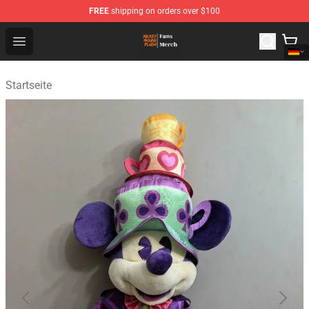
FREE
shipping on orders over $100
Mickey Mouse Plush Shop - The Best Store of Mickey M
Open menu
Startseite