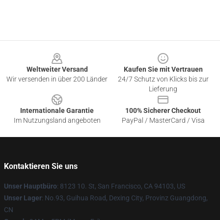
Footer
Weltweiter Versand
Kaufen Sie mit Vertrauen
Wir versenden in über 200 Länder
24/7 Schutz von Klicks bis zur
Lieferung
Internationale Garantie
100% Sicherer Checkout
Im Nutzungsland angeboten
PayPal / MasterCard / Visa
Kontaktieren Sie uns
Unser Hauptbüro
: 8123 10. St, San Francisco, CA 94103, US
Unser Lager
: No.93, Guihua Road, Dexing City, Provinz Guangdong,
CN