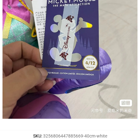
SKU
:
3256806447885669-40cm-white