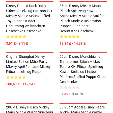
Disney Donald Duck Daisy
35cm Disney Mickey Maus
Plüsch Spielzeug Cartoon Tier
Plüsch Spielzeug Kawaii
Mickey Minnie Maus Stuffed
Anime Mickey Minnie Stuffed
Toy Puppen Kinder
Plüsch Modelle Dekoration
Geburtstag Weihnachten
Puppen Für Kinder
Geschenke Geschenke
Geburtstag Geschenk
3,91 £ - 8,11 £
13,34 £ - 14,98 £
Original Shanghai Disney
20cm Disney Monchhichis
Limited Edition März Party
Transformer Stitch Mickey
Mickey April Fantasie Mickey
Totoro Kiki Plüsch Spielzeug
Plüschspielzeug Puppe
Kawaii Stellalou Linabell
Plushies Stuffed Puppe Kinder
Geschenke
100,67 £ - 112,94 £
31,42 £
$39.78
20CM Disney Plüsch Mickey
30-70cm Aoger Disney Paare
Maus Minnie Plüsch Spielzeug
Mickey Maus Minnie Kawaii