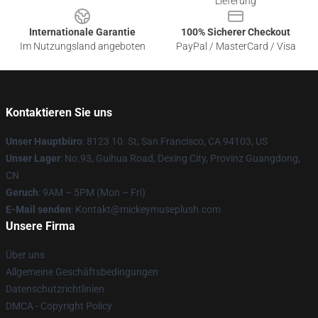
Lieferung
Internationale Garantie
100% Sicherer Checkout
Im Nutzungsland angeboten
PayPal / MasterCard / Visa
Kontaktieren Sie uns
Unser Hauptbüro
: 8123 10. St, San Francisco, CA 94103, US
Unser Lager
: No.93, Guihua Road, Dexing City, Provinz Guangdong,
CN
Geruch
: 9AM – 5PM (Mon – Fri)
E-Mail senden
: Kontakt@mickeymuseplush.com
Unsere Firma
Über uns
Allgemeine Geschäftsbedingungen
Datenschutzrichtlinien
DMCA - Copyright Policy