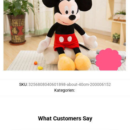
SKU
:
3256808040601898-about-40cm-200006152
Kategorien
:
What Customers Say